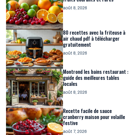
août 8, 2026
80 recettes avec la friteuse à
air chaud pdf à télécharger
gratuitement
août 8, 2026
Montrond les bains restaurant :
guide des meilleures tables
locales
août 8, 2026
Recette facile de sauce
cranberry maison pour volaille
festive
août 7, 2026