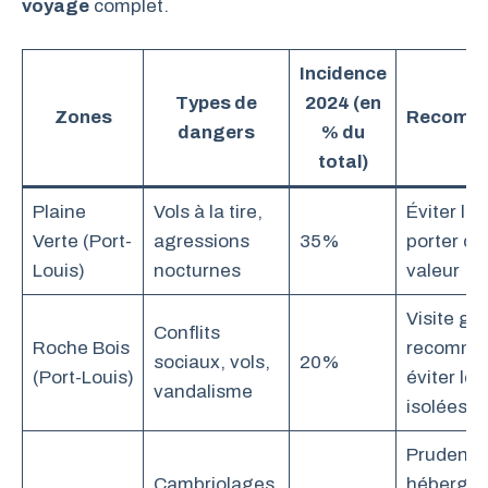
voyage
complet.
Incidence
Types de
2024 (en
Zones
Recomma
dangers
% du
total)
Plaine
Vols à la tire,
Éviter la 
Verte (Port-
agressions
35%
porter d’
Louis)
nocturnes
valeur
Visite gu
Conflits
Roche Bois
recomma
sociaux, vols,
20%
(Port-Louis)
éviter le
vandalisme
isolées
Prudence
Cambriolages,
hébergem