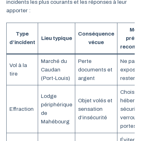
incidents les plus courants et les réponses à leur
apporter :
Mes
Type
Conséquence
Lieu typique
préve
d’incident
vécue
recom
Marché du
Perte
Ne pas
Vol à la
Caudan
documents et
exposer
tire
(Port-Louis)
argent
rester vi
Choisir
Lodge
Objet volés et
héberg
périphérique
Effraction
sensation
sécurisé
de
d’insécurité
verrouill
Mahébourg
portes
Éviter s