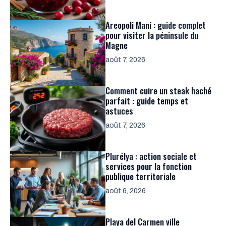
Areopoli Mani : guide complet
pour visiter la péninsule du
Magne
août 7, 2026
Comment cuire un steak haché
parfait : guide temps et
astuces
août 7, 2026
Plurélya : action sociale et
services pour la fonction
publique territoriale
août 6, 2026
Playa del Carmen ville