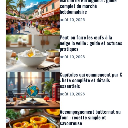
Marché de Bordighera : guide
complet du marché
hebdomadaire
août 10, 2026
Peut-on faire les œufs à la
neige la veille : guide et astuces
pratiques
août 10, 2026
Capitales qui commencent par C
: liste complète et détails
essentiels
août 10, 2026
Accompagnement butternut au
four : recette simple et
savoureuse