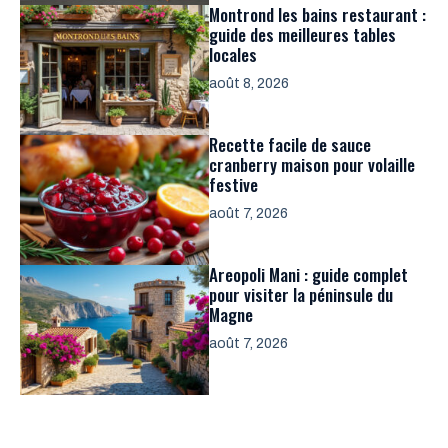
Montrond les bains restaurant :
guide des meilleures tables
locales
août 8, 2026
Recette facile de sauce
cranberry maison pour volaille
festive
août 7, 2026
Areopoli Mani : guide complet
pour visiter la péninsule du
Magne
août 7, 2026