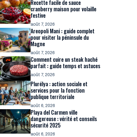
Recette facile de sauce
cranberry maison pour volaille
festive
août 7, 2026
Areopoli Mani : guide complet
pour visiter la péninsule du
Magne
août 7, 2026
Comment cuire un steak haché
parfait : guide temps et astuces
août 7, 2026
Plurélya : action sociale et
services pour la fonction
publique territoriale
août 6, 2026
Playa del Carmen ville
dangereuse : vérité et conseils
sécurité 2025
août 6, 2026