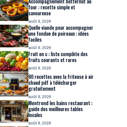
Accompagnement butternut au
four : recette simple et
savoureuse
août 9, 2026
Quelle viande pour accompagner
une fondue de poireaux : idées
faciles
août 9, 2026
Fruit en c : liste complète des
fruits courants et rares
août 8, 2026
80 recettes avec la friteuse à air
chaud pdf à télécharger
gratuitement
août 8, 2026
Montrond les bains restaurant :
guide des meilleures tables
locales
août 8, 2026