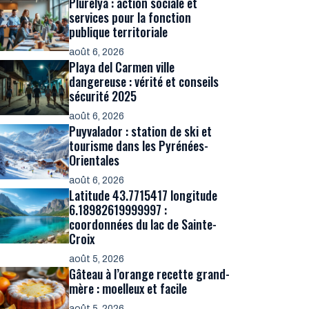
Plurélya : action sociale et
services pour la fonction
publique territoriale
août 6, 2026
Playa del Carmen ville
dangereuse : vérité et conseils
sécurité 2025
août 6, 2026
Puyvalador : station de ski et
tourisme dans les Pyrénées-
Orientales
août 6, 2026
Latitude 43.7715417 longitude
6.18982619999997 :
coordonnées du lac de Sainte-
Croix
août 5, 2026
Gâteau à l’orange recette grand-
mère : moelleux et facile
août 5, 2026